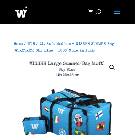
Home
/
WTB
/ 21. Soft Medium – WISSHH SUMMER Bag
(45x25x25) Sky Blue – 100% Made in Italy