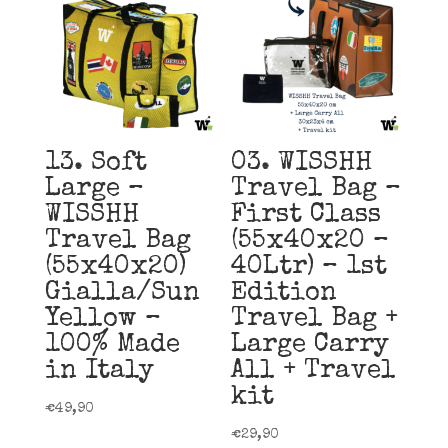
13. Soft
03. WISSHH
Large –
Travel Bag –
WISSHH
First Class
Travel Bag
(55x40x20 –
(55x40x20)
40Ltr) – 1st
Gialla/Sun
Edition
Yellow –
Travel Bag +
100% Made
Large Carry
in Italy
All + Travel
kit
€
49,90
€
29,90